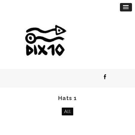
Hats 1
All